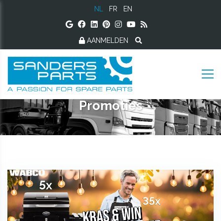
NL
FR
EN
AANMELDEN
Promoties