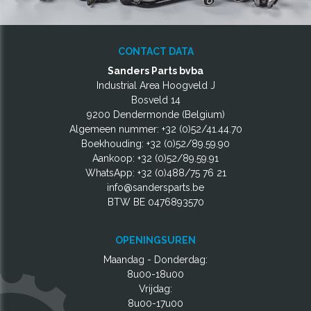
CONTACT DATA
Sanders Parts bvba
Industrial Area Hoogveld J
Bosveld 14
9200 Dendermonde (Belgium)
Algemeen nummer:
+32 (0)52/41.44.70
Boekhouding:
+32 (0)52/89.59.90
Aankoop:
+32 (0)52/89.59.91
WhatsApp:
+32 (0)488/75 76 21
info@sandersparts.be
BTW BE 0476893570
OPENINGSUREN
Maandag - Donderdag:
8u00-18u00
Vrijdag:
8u00-17u00