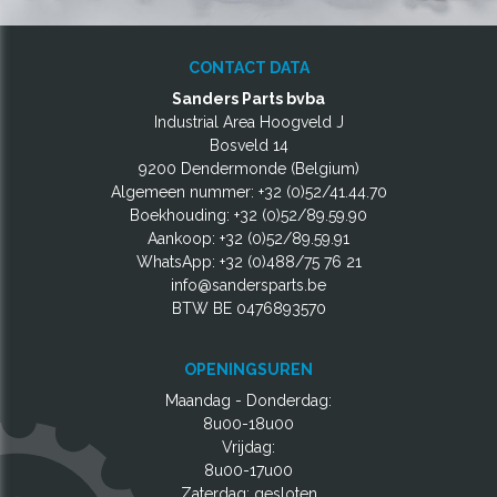
CONTACT DATA
Sanders Parts bvba
Industrial Area Hoogveld J
Bosveld 14
9200 Dendermonde (Belgium)
Algemeen nummer:
+32 (0)52/41.44.70
Boekhouding:
+32 (0)52/89.59.90
Aankoop:
+32 (0)52/89.59.91
WhatsApp:
+32 (0)488/75 76 21
info@sandersparts.be
BTW BE 0476893570
OPENINGSUREN
Maandag - Donderdag:
8u00-18u00
Vrijdag:
8u00-17u00
Zaterdag: gesloten