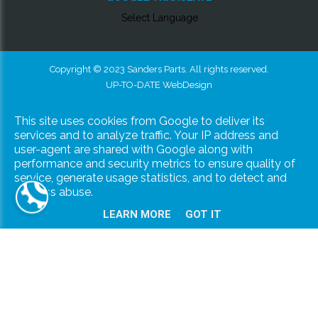
Select Language
Copyright © 2023 Sanders Parts. All rights reserved.
UP-TO-DATE WebDesign
This site uses cookies from Google to deliver its
services and to analyze traffic. Your IP address and
user-agent are shared with Google along with
performance and security metrics to ensure quality of
service, generate usage statistics, and to detect and
address abuse.
LEARN MORE
GOT IT